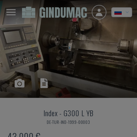
Index
-
G300 L YB
DE-TUR-IND-1999-00003
43.000 €