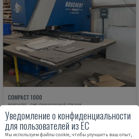
COMPACT 1000
BOSCHERT - CNC ПУАНСОННЫЙ СТАНОК
Уведомление о конфиденциальности
ФРАНЦИЯ
2007
19.000 €
для пользователей из ЕС
Мы используем файлы cookie, чтобы улучшить ваш опыт,