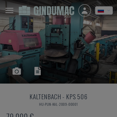
KALTENBACH
-
KPS 506
HU-PUN-KAL-2009-00001
79.000 €