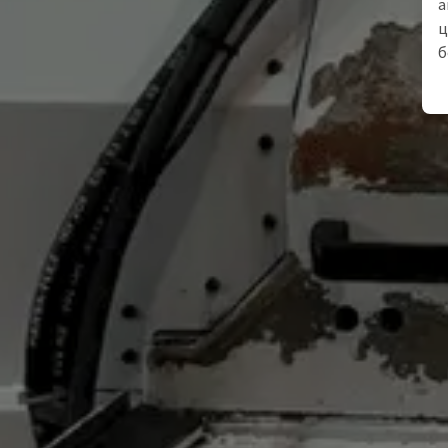
а
ц
б