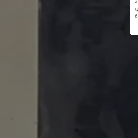
а
ц
б