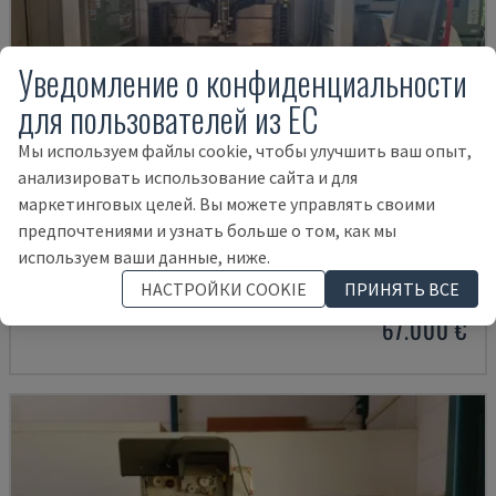
Уведомление о конфиденциальности
для пользователей из ЕС
Мы используем файлы cookie, чтобы улучшить ваш опыт,
анализировать использование сайта и для
маркетинговых целей. Вы можете управлять своими
предпочтениями и узнать больше о том, как мы
AG 600 L
используем ваши данные, ниже.
SODICK - ПРОВОЛОЧНО-ВЫРЕЗНОЙ СТАНОК
НАСТРОЙКИ COOKIE
ПРИНЯТЬ ВСЕ
ИТАЛИЯ
2011
67.000 €