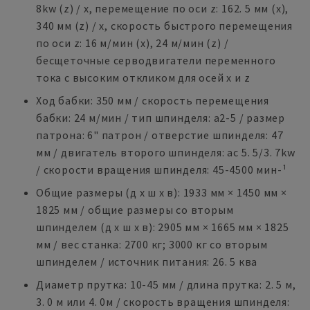
8kw (z) / x, перемещение по оси z: 162. 5 мм (x),
340 мм (z) / x, скорость быстрого перемещения
по оси z: 16 м/мин (x), 24 м/мин (z) /
бесщеточные серводвигатели переменного
тока с высоким откликом для осей x и z
Ход бабки: 350 мм / скорость перемещения
бабки: 24 м/мин / тип шпинделя: a2-5 / размер
патрона: 6" патрон / отверстие шпинделя: 47
мм / двигатель второго шпинделя: ac 5. 5/3. 7kw
/ скорости вращения шпинделя: 45-4500 мин-¹
Общие размеры (д x ш x в): 1933 мм × 1450 мм ×
1825 мм / общие размеры со вторым
шпинделем (д x ш x в): 2905 мм × 1665 мм × 1825
мм / вес станка: 2700 кг; 3000 кг со вторым
шпинделем / источник питания: 26. 5 ква
Диаметр прутка: 10-45 мм / длина прутка: 2. 5 м,
3. 0 м или 4. 0м / скорость вращения шпинделя: