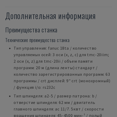
Дополнительная информация
Преимущества станка
Технические преимущества станка
Тип управления: fanuc 18ta / количество
управляемых осей: 3 оси (x, z, c) для tmc-20iim;
2 оси (x, z) для tmc-20ii / объем памяти
программ: 20 м (длина ленты) стандарт /
количество зарегистрированных программ: 63
программы / crt дисплей: 9" crt (монохромный)
/ функция i/o: rs232c
Тип шпинделя: a2-5 / размер патрона: b /
отверстие шпинделя: 62 мм / двигатель
главного шпинделя: ac 11/7. 5квт / скорости
вращения шпинделя: 45-4500 мин-¹ / полый