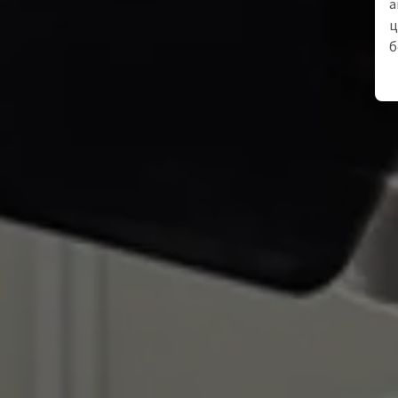
а
ц
б