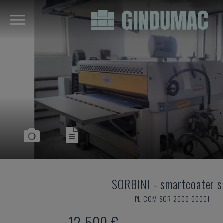
SORBINI
-
smartcoater s
PL-COM-SOR-2009-00001
12.500 €