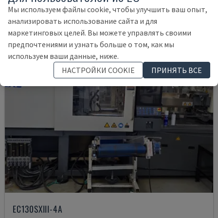
88.500 €
Мы используем файлы cookie, чтобы улучшить ваш опыт,
анализировать использование сайта и для
маркетинговых целей. Вы можете управлять своими
предпочтениями и узнать больше о том, как мы
используем ваши данные, ниже.
НАСТРОЙКИ COOKIE
ПРИНЯТЬ ВСЕ
EC130SXIII-4A