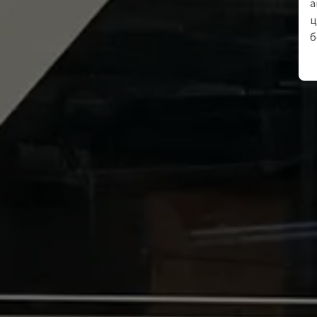
а
ц
б