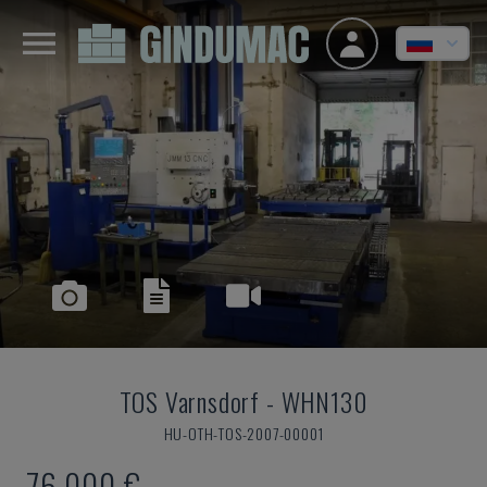
TOS Varnsdorf
-
WHN130
HU-OTH-TOS-2007-00001
76.000 €