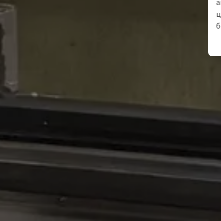
а
ц
б