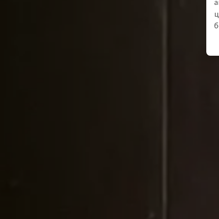
а
ц
б