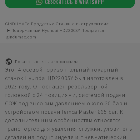
СВЯЖИТЕСЬ В WHATSAPP
GINDUMAC
Продукты
Станки с инструментом
➤ Подержанный Hyundai HD2200SY Продается |
gindumac.com
Показать на языке оригинала
Этот 4-осевой горизонтальный токарный
станок Hyundai HD2200SY был изготовлен в
2023 году. Он оснащен револьверной
головкой с 24 позициями, системой подачи
СОЖ под высоким давлением около 20 бар и
устройством подачи Iemca Master 865 bar. К
дополнительным особенностям относятся
транспортер для удаления стружки, уловитель
деталей на подшпинделе и пневматический