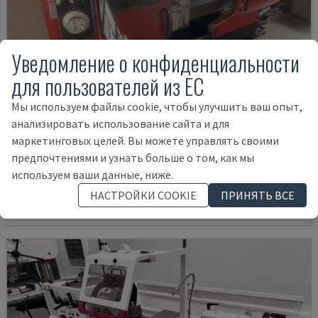
Уведомление о конфиденциальности
для пользователей из ЕС
Мы используем файлы cookie, чтобы улучшить ваш опыт,
анализировать использование сайта и для
EMCOMAT 200X1000
маркетинговых целей. Вы можете управлять своими
EMCO - ГОРИЗОНТАЛЬНЫЙ ТОКАРНЫЙ СТАНОК
предпочтениями и узнать больше о том, как мы
используем ваши данные, ниже.
ГЕРМАНИЯ
2001
14.000 €
НАСТРОЙКИ COOKIE
ПРИНЯТЬ ВСЕ