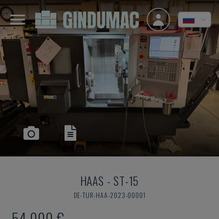
HAAS
-
ST-15
DE-TUR-HAA-2023-00001
54.000 €