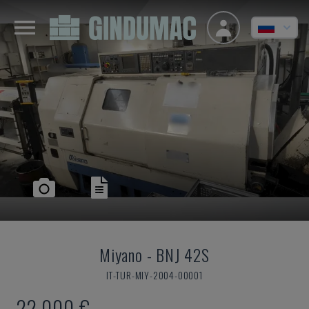
Miyano
-
BNJ 42S
IT-TUR-MIY-2004-00001
22.000 €