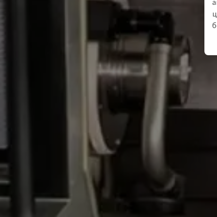
а
ц
б