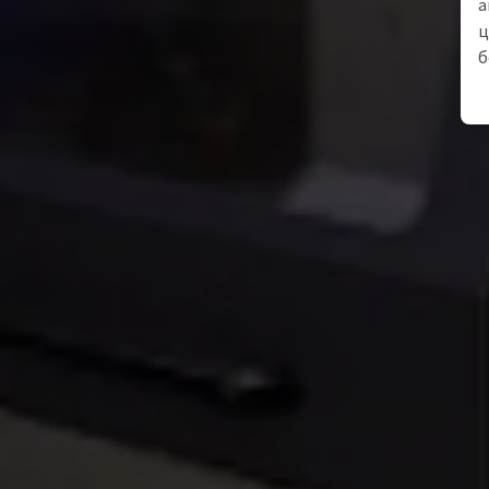
а
ц
б