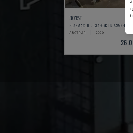
а
ц
б
3015T
PLASMACUT - СТАНОК ПЛАЗМЕННОЙ
АВСТРИЯ
2020
26.0