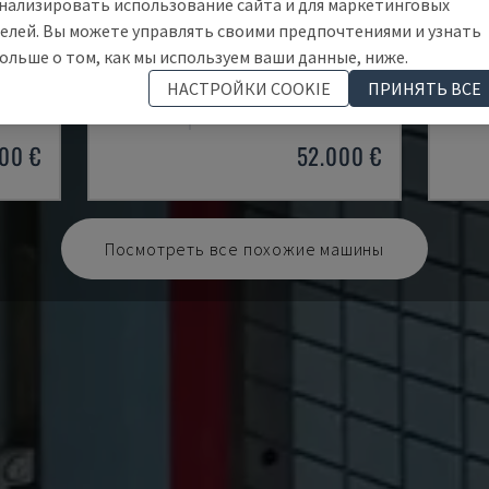
нализировать использование сайта и для маркетинговых
елей. Вы можете управлять своими предпочтениями и узнать
ольше о том, как мы используем ваши данные, ниже.
BPS 2004
PL 1
НАСТРОЙКИ COOKIE
ПРИНЯТЬ ВСЕ
 РЕЗКИ
BAYKAL - СТАНОК ПЛАЗМЕННОЙ РЕЗКИ
DENER
РУМЫНИЯ
2019
ВЕНГ
00 €
52.000 €
Посмотреть все похожие машины