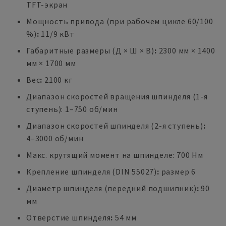
TFT-экран
Мощность привода (при рабочем цикле 60/100
%)
:
11/9 кВт
Габаритные размеры (Д × Ш × В)
:
2300 мм × 1400
мм × 1700 мм
Вес
:
2100 кг
Диапазон скоростей вращения шпинделя (1-я
ступень): 1–750 об/мин
Диапазон скоростей шпинделя (2-я ступень)
:
4–3000 об/мин
Макс. крутящий момент на шпинделе: 700 Нм
Крепление шпинделя (DIN 55027)
:
размер 6
Диаметр шпинделя (передний подшипник)
:
90
мм
Отверстие шпинделя
:
54 мм