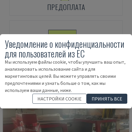
ПРЕДОПЛАТА
Уведомление о конфиденциальности
для пользователей из ЕС
ФИНАНСИРОВАНИЕ АКТИВОВ
Мы используем файлы cookie, чтобы улучшить ваш опыт,
анализировать использование сайта и для
маркетинговых целей. Вы можете управлять своими
предпочтениями и узнать больше о том, как мы
Товары, относящиеся к
Weiler
E35 D
используем ваши данные, ниже.
НАСТРОЙКИ COOKIE
ПРИНЯТЬ ВСЕ