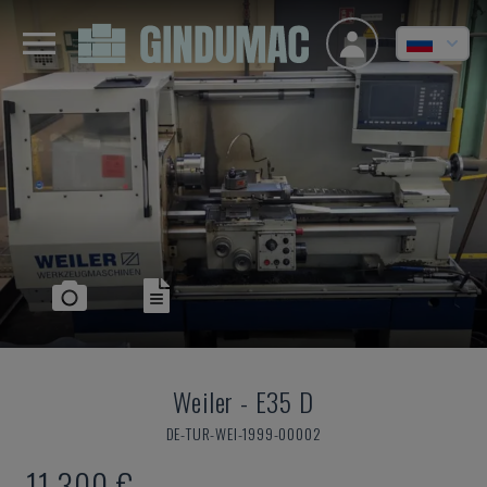
Weiler
-
E35 D
DE-TUR-WEI-1999-00002
11.300 €