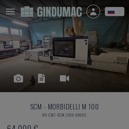
SCM
-
MORBIDELLI M 100
RO-CNC-SCM-2019-00002
64.000 €