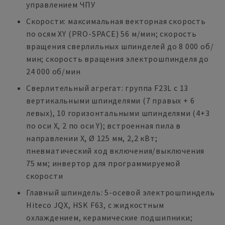
управлением ЧПУ
Скорости: максимальная векторная скорость
по осям XY (PRO-SPACE) 56 м/мин; скорость
вращения сверлильных шпинделей до 8 000 об/
мин; скорость вращения электрошпинделя до
24 000 об/мин
Сверлительный агрегат: группа F23L с 13
вертикальными шпинделями (7 правых + 6
левых), 10 горизонтальными шпинделями (4+3
по оси X, 2 по оси Y); встроенная пила в
направлении X, Ø 125 мм, 2,2 кВт;
пневматический ход включения/выключения
75 мм; инвертор для программируемой
скорости
Главный шпиндель: 5-осевой электрошпиндель
Hiteco JQX, HSK F63, с жидкостным
охлаждением, керамические подшипники;