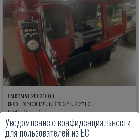
EMCOMAT 200X1000
EMCO - ГОРИЗОНТАЛЬНЫЙ ТОКАРНЫЙ СТАНОК
ГЕРМАНИЯ
2001
Уведомление о конфиденциальности
14.000 €
для пользователей из ЕС